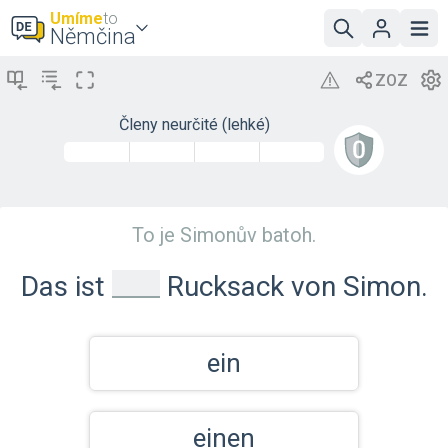
Umíme
to
Němčina
Členy neurčité (lehké)
To je Simonův batoh.
_
Das ist
Rucksack von Simon.
ein
einen