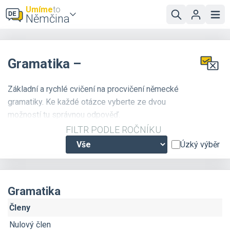
Umíme
to
Němčina
Gramatika –
Základní a rychlé cvičení na procvičení německé
gramatiky. Ke každé otázce vyberte ze dvou
možností tu správnou odpověď.
FILTR PODLE ROČNÍKU
Úzký výběr
Gramatika
Členy
Nulový člen