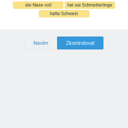
die Nase voll
hat sie Schmetterlinge
hatte Schwein
Nevím
Zkontrolovat