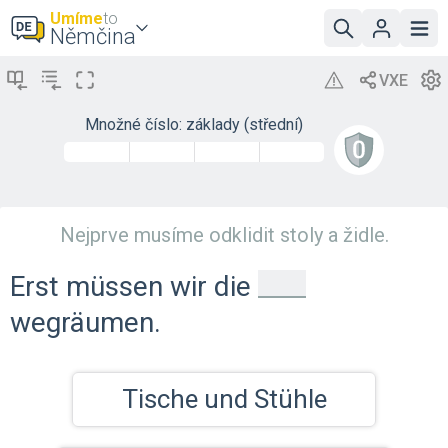
Umíme
to
Němčina
Množné číslo: základy (střední)
Nejprve musíme odklidit stoly a židle.
_
Erst müssen wir die
wegräumen.
Tische und Stühle