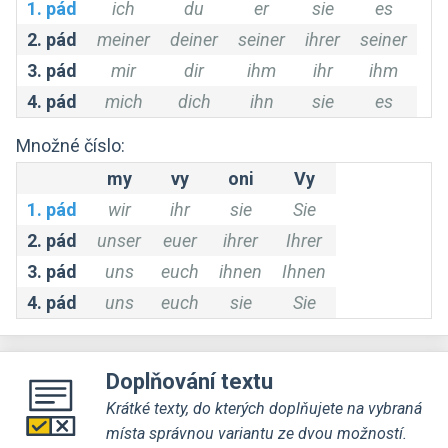
1. pád
ich
du
er
sie
es
2. pád
meiner
deiner
seiner
ihrer
seiner
3. pád
mir
dir
ihm
ihr
ihm
4. pád
mich
dich
ihn
sie
es
Množné číslo:
my
vy
oni
Vy
1. pád
wir
ihr
sie
Sie
2. pád
unser
euer
ihrer
Ihrer
3. pád
uns
euch
ihnen
Ihnen
4. pád
uns
euch
sie
Sie
Doplňování textu
Krátké texty, do kterých doplňujete na vybraná
místa správnou variantu ze dvou možností.