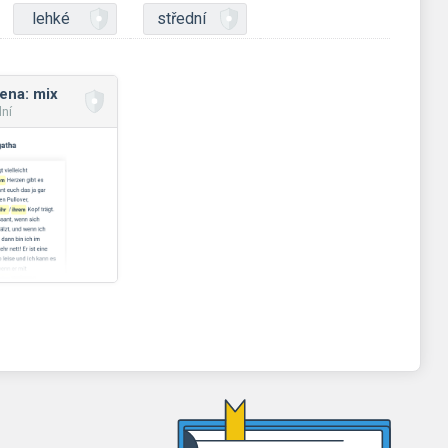
lehké
střední
mena: mix
dní