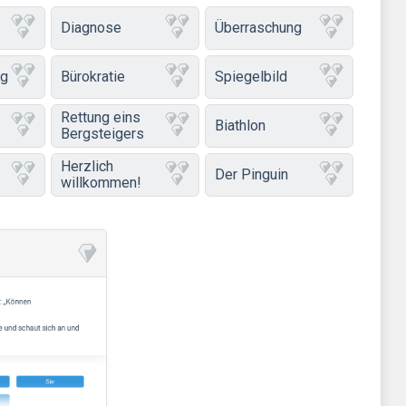
Diagnose
Überraschung
ng
Bürokratie
Spiegelbild
Rettung eins
Biathlon
Bergsteigers
Herzlich
Der Pinguin
willkommen!