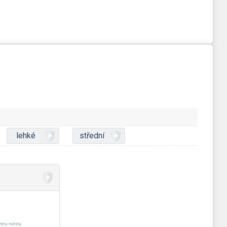
lehké
střední