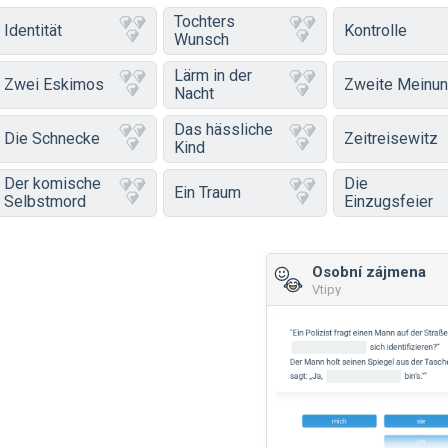
Tochters
Identität
Kontrolle
Wunsch
Lärm in der
Zwei Eskimos
Zweite Meinu
Nacht
Das hässliche
Die Schnecke
Zeitreisewitz
Kind
Der komische
Die
Ein Traum
Selbstmord
Einzugsfeier
Osobní zájmena
Vtipy