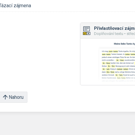
Tázací zájmena
Přivlastňovací záj
Doplňování textu • stře
Nahoru