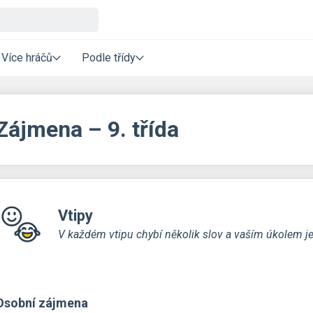
Více hráčů
Podle třídy
Zájmena – 9. třída
Vtipy
V každém vtipu chybí několik slov a vaším úkolem je
Osobní zájmena