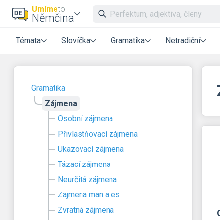
Umíme
to
Němčina
Témata
Slovíčka
Gramatika
Netradiční
Gramatika
Zájmena
Osobní zájmena
Přivlastňovací zájmena
Ukazovací zájmena
Tázací zájmena
Neurčitá zájmena
Zájmena man a es
Zvratná zájmena