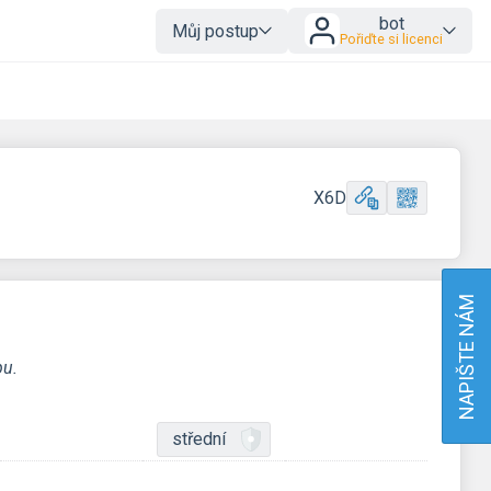
bot
Můj postup
Pořiďte si licenci
X6D
NAPIŠTE NÁM
pu.
střední