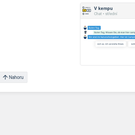
V kempu
Chat • střední
Nahoru