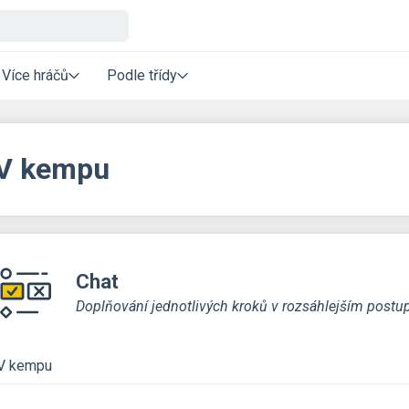
Více hráčů
Podle třídy
V kempu
Chat
Doplňování jednotlivých kroků v rozsáhlejším postu
V kempu