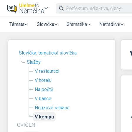
Umíme
to
Němčina
Témata
Slovíčka
Gramatika
Netradiční
Slovíčka: tematická slovíčka
Služby
V restauraci
V hotelu
Na poště
V bance
Nouzové situace
V kempu
CVIČENÍ