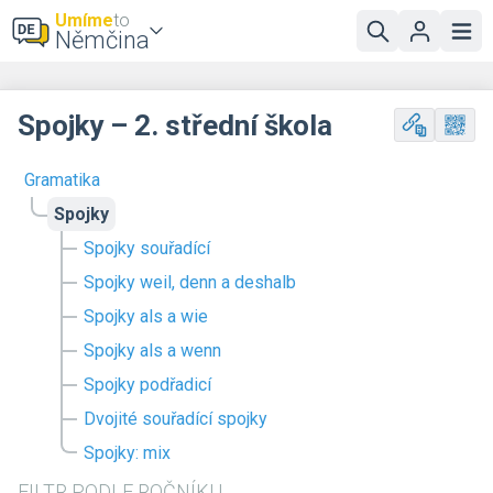
Umíme
to
Němčina
Spojky – 2. střední škola
Gramatika
Spojky
Spojky souřadící
Spojky weil, denn a deshalb
Spojky als a wie
Spojky als a wenn
Spojky podřadicí
Dvojité souřadící spojky
Spojky: mix
FILTR PODLE ROČNÍKU