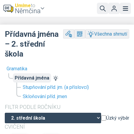
Umíme
to
Němčina
Přídavná jména
Všechna shrnutí
– 2. střední
škola
Gramatika
Přídavná jména
Stupňování příd. jm. (a příslovcí)
Skloňování příd. jmen
FILTR PODLE ROČNÍKU
Úzký výběr
CVIČENÍ