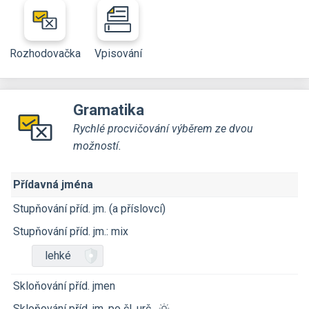
Rozhodovačka
Vpisování
Gramatika
Rychlé procvičování výběrem ze dvou
možností.
Přídavná jména
Stupňování příd. jm. (a příslovcí)
Stupňování příd. jm.: mix
lehké
Skloňování příd. jmen
Skloňování příd. jm. po čl. urč.