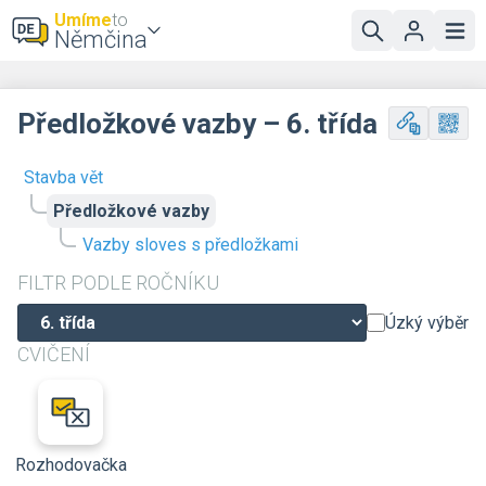
Umíme
to
Němčina
Předložkové vazby – 6. třída
Stavba vět
Předložkové vazby
Vazby sloves s předložkami
FILTR PODLE ROČNÍKU
Úzký výběr
CVIČENÍ
Rozhodovačka