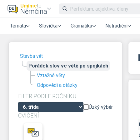
Umíme
to
Němčina
Témata
Slovíčka
Gramatika
Netradiční
Stavba vět
Pořádek slov ve větě po spojkách
Vztažné věty
Odpovědi a otázky
FILTR PODLE ROČNÍKU
Úzký výběr
CVIČENÍ