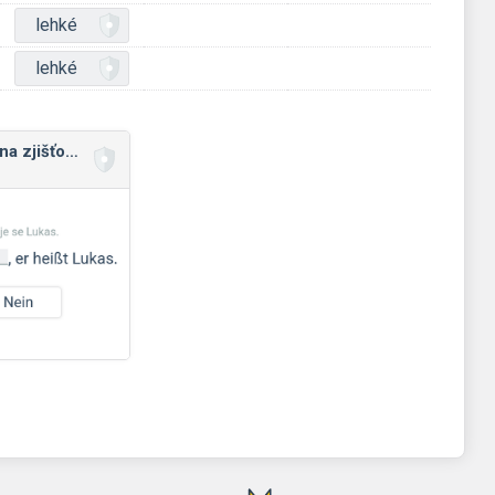
lehké
lehké
Odpovědi (ja/nein) na zjišťovací otázky