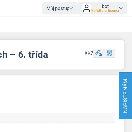
bot
Můj postup
Pořiďte si licenci
h – 6. třída
XK7
NAPIŠTE NÁM