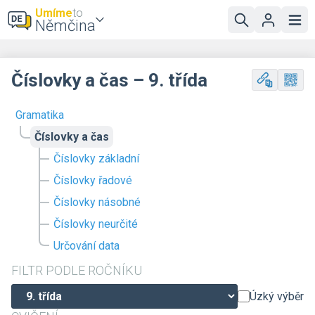
Umíme
to
Němčina
Číslovky a čas – 9. třída
Gramatika
Číslovky a čas
Číslovky základní
Číslovky řadové
Číslovky násobné
Číslovky neurčité
Určování data
FILTR PODLE ROČNÍKU
Úzký výběr