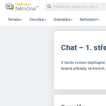
Umíme
to
Němčina
Témata
Slovíčka
Gramatika
Netradiční
Chat – 1. stř
V tomto cvičení doplňujete 
řešené příklady, na kterých