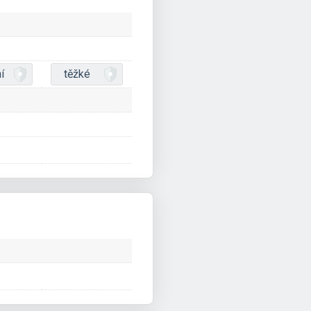
í
těžké