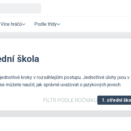
Více hráčů
Podle třídy
ední škola
jednotlivé kroky v rozsáhlejším postupu. Jednotlivé úlohy jsou v
 se můžete naučit, jak správně uvažovat o jazykových jevech.
FILTR PODLE ROČNÍKU