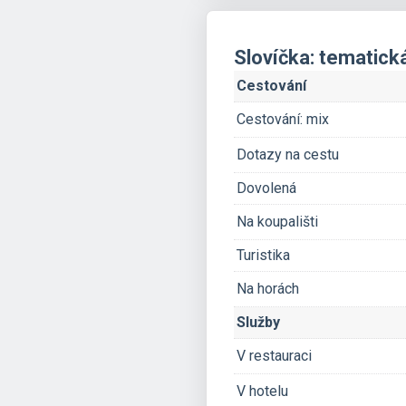
Slovíčka: tematick
Cestování
Cestování: mix
Dotazy na cestu
Dovolená
Na koupališti
Turistika
Na horách
Služby
V restauraci
V hotelu