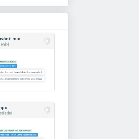
vání: mix
 lehké
mpu
 střední