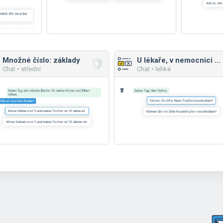
Množné číslo: základy
U lékaře, v nemocnici a lékárně
Chat • střední
Chat • lehké