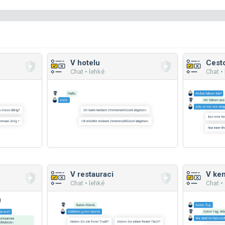
V hotelu
Cesto
Chat • lehké
Chat •
V restauraci
V ke
Chat • lehké
Chat •