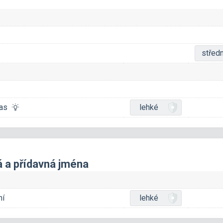
středn
 čas
lehké
á a přídavná jména
ní
lehké