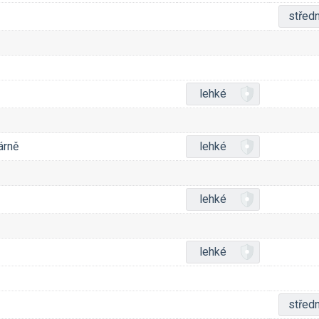
středn
lehké
árně
lehké
lehké
lehké
středn