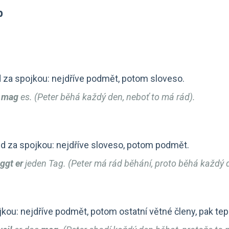
b
d za spojkou: nejdříve podmět, potom sloveso.
r mag
es. (Peter běhá každý den, neboť to má rád).
ed za spojkou: nejdříve sloveso, potom podmět.
ggt er
jeden Tag. (Peter má rád běhání, proto běhá každý 
kou: nejdříve podmět, potom ostatní větné členy, pak tep