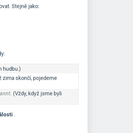
ovat. Stejně jako:
dy:
m hudbu.)
 zima skončí, pojedeme
annt.
(Vždy, když jsme byli
álosti
.