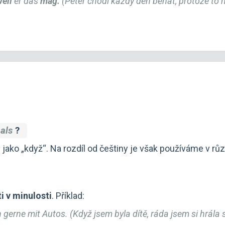
eil
er das
mag.
(Peter chodí každý den běhat, protože to 
a
als
?
jako „když“. Na rozdíl od češtiny je však používáme v r
i v minulosti
. Příklad:
ch gerne mit Autos. (Když jsem byla dítě, ráda jsem si hrála s