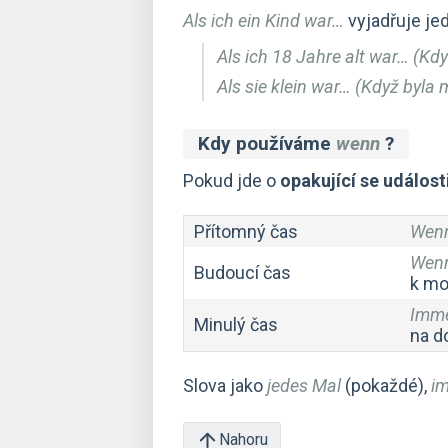
Als ich ein Kind war…
vyjadřuje jed
Als ich 18 Jahre alt war… (Kdy
Als sie klein war… (Když byla
Kdy používáme
wenn
?
Pokud jde o
opakující se událost
Přítomný čas
Wenn
Wenn
Budoucí čas
k moř
Imme
Minulý čas
na d
Slova jako
jedes Mal
(pokaždé),
i
Nahoru