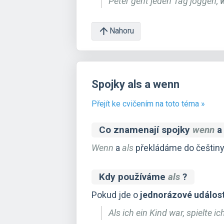
Peter geht jeden Tag joggen,
w
Nahoru
Spojky als a wenn
Přejít ke cvičením na toto téma »
Co znamenají spojky
wenn
Wenn
a
als
překládáme do češtiny 
Kdy používáme
als
?
Pokud jde o
jednorázové událost
Als ich ein Kind war, spielte i