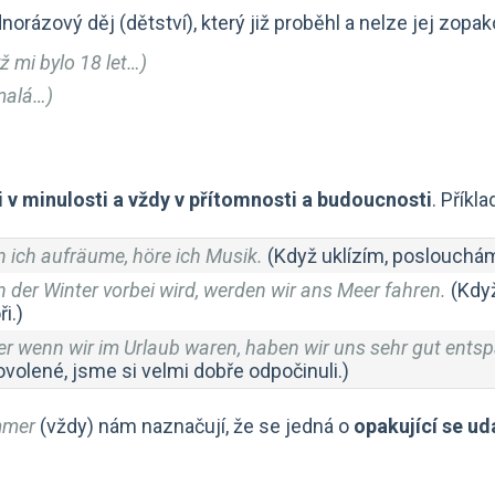
norázový děj (dětství), který již proběhl a nelze jej zopak
ž mi bylo 18 let…)
 malá…)
i v minulosti a vždy v přítomnosti a budoucnosti
. Příkla
 ich aufräume, höre ich Musik.
(Když uklízím, poslouchá
 der Winter vorbei wird, werden wir ans Meer fahren.
(Když
i.)
r wenn wir im Urlaub waren, haben wir uns sehr gut entsp
ovolené, jsme si velmi dobře odpočinuli.)
mmer
(vždy) nám naznačují, že se jedná o
opakující se ud