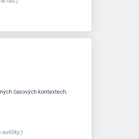
má rád.)
ůzných časových kontextech.
 autíčky.)