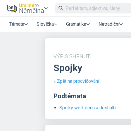
Umíme
to
Němčina
Témata
Slovíčka
Gramatika
Netradiční
VÝPIS SHRNUTÍ
Spojky
« Zpět na procvičování
Podtémata
Spojky weil, denn a deshalb