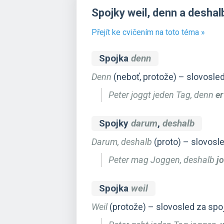
Spojky weil, denn a deshal
Přejít ke cvičením na toto téma »
Spojka
denn
Denn
(neboť, protože) – slovosle
Peter joggt jeden Tag, denn
e
Spojky
darum
,
deshalb
Darum, deshalb
(proto) – slovosl
Peter mag Joggen, deshalb
jo
Spojka
weil
Weil
(protože) – slovosled za spoj