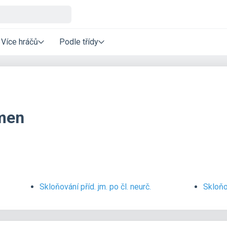
Více hráčů
Podle třídy
jmen
Skloňování příd. jm. po čl. neurč.
Skloňo