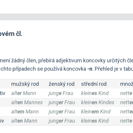
ovém čl.
í žádný člen, přebírá adjektivum koncovky určitých člen
těchto případech se používá koncovka
-n
. Přehled je v tab
mužský rod
ženský rod
střední rod
množ
iv
alt
er
Mann
jung
e
Frau
klein
es
Kind
nett
e
alt
en
Mannes
jung
er
Frau
klein
en
Kindes
nett
e
alt
em
Mann
jung
er
Frau
klein
em
Kind
nett
e
iv
alt
en
Mann
jung
er
Frau
klein
es
Kind
nett
e