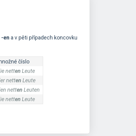
u
-en
a v pěti případech koncovku
nožné číslo
ie nett
en
Leute
er nett
en
Leute
en nett
en
Leuten
ie nett
en
Leute