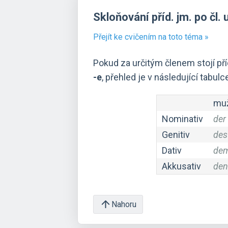
Skloňování příd. jm. po čl. 
Přejít ke cvičením na toto téma »
Pokud za určitým členem stojí p
-e
, přehled je v následující tabulc
muž
Nominativ
der 
Genitiv
des
Dativ
dem
Akkusativ
den
Nahoru