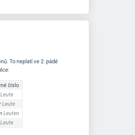
ů. To neplatí ve 2. pádě
ulce:
né číslo
Leute
r
Leute
n
Leuten
Leute