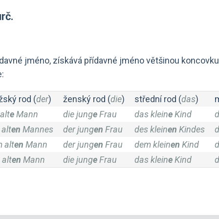
urč.
řídavné jméno, získává přídavné jméno většinou koncovk
e:
ský rod (
der
)
ženský rod (
die
)
střední rod (
das
)
m
alt
e
Mann
die jung
e
Frau
das klein
e
Kind
d
 alt
en
Mannes
der jung
en
Frau
des klein
en
Kindes
d
 alt
en
Mann
der jung
en
Frau
dem klein
en
Kind
d
 alt
en
Mann
die jung
e
Frau
das klein
e
Kind
d