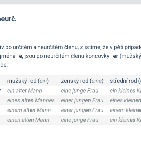
neurč.
 po určitém a neurčitém členu, zjistíme, že v pěti případ
 jména
-e
, jsou po neurčitém členu koncovky
-er
(mužský 
lce:
mužský rod (
ein
)
ženský rod (
eine
)
střední rod (
v
ein alt
er
Mann
eine jung
e
Frau
ein klein
es
K
eines alt
en
Mannes
einer jung
en
Frau
eines klein
e
einem alt
en
Mann
einer jung
en
Frau
einem klein
e
einen alt
en
Mann
eine jung
e
Frau
ein klein
es
K