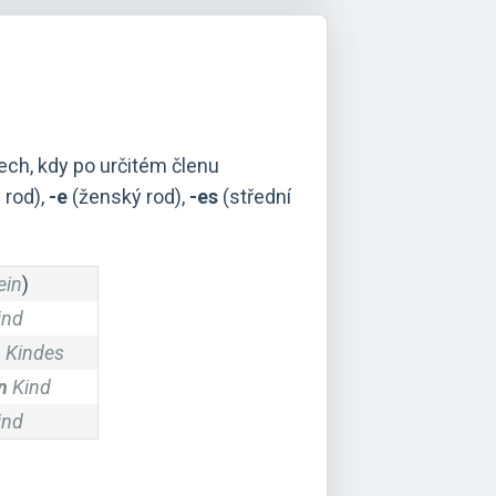
ech, kdy po určitém členu
rod),
-e
(ženský rod),
-es
(střední
ein
)
ind
n
Kindes
n
Kind
ind