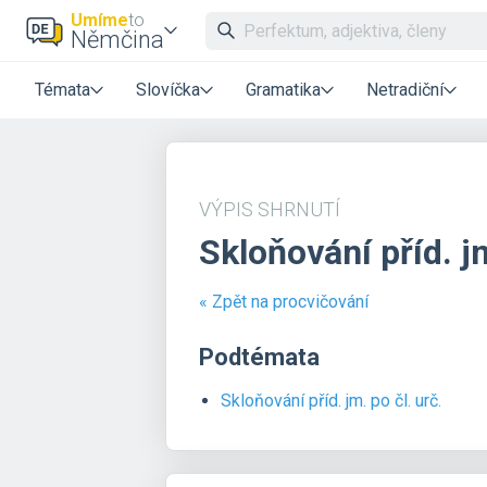
Umíme
to
Němčina
Témata
Slovíčka
Gramatika
Netradiční
VÝPIS SHRNUTÍ
Skloňování příd. 
« Zpět na procvičování
Podtémata
Skloňování příd. jm. po čl. urč.